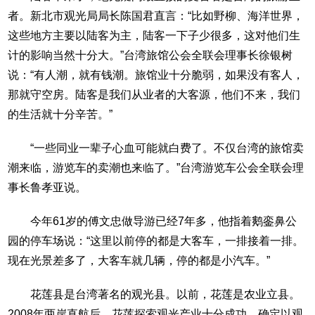
者。新北市观光局局长陈国君直言：“比如野柳、海洋世界，
这些地方主要以陆客为主，陆客一下子少很多，这对他们生
计的影响当然十分大。”台湾旅馆公会全联会理事长徐银树
说：“有人潮，就有钱潮。旅馆业十分脆弱，如果没有客人，
那就守空房。陆客是我们从业者的大客源，他们不来，我们
的生活就十分辛苦。”
“一些同业一辈子心血可能就白费了。不仅台湾的旅馆卖
潮来临，游览车的卖潮也来临了。”台湾游览车公会全联会理
事长鲁孝亚说。
今年61岁的傅文忠做导游已经7年多，他指着鹅銮鼻公
园的停车场说：“这里以前停的都是大客车，一排接着一排。
现在光景差多了，大客车就几辆，停的都是小汽车。”
花莲县是台湾著名的观光县。以前，花莲是农业立县。
2008年两岸直航后，花莲探索观光产业十分成功，确定以观