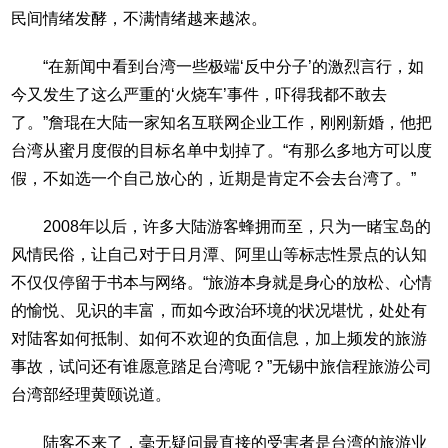
民间情绪发酵，不满情绪越来越浓。
“在新闻中看到台湾一些极端‘反中分子’的激烈言行，如
今又发生了这么严重的‘火烧车’事件，吓得我都不敢去
了。”詹琨在大陆一家知名互联网企业工作，刚刚新婚，他把
台湾从蜜月度假的目标名单中划掉了。“有那么多地方可以度
假，不如选一个自己放心的，近期是肯定不会去台湾了。”
2008年以后，许多大陆游客蜂拥而至，只为一睹宝岛的
风情民俗，让自己对于日月潭、阿里山等标志性景点的认知
不仅仅停留于书本与网络。“旅游本身就是身心的放松、心情
的愉悦、见识的丰富，而如今政治环境的状况堪忧，处处有
对陆客如何抵制、如何不欢迎的负面信息，加上频发的旅游
事故，试问还有谁愿意踏足台湾呢？”无锡中旅信程旅游公司
台湾部经理黄颐说道。
陆客不来了，毫无疑问最直接的受害者是台湾的旅游业