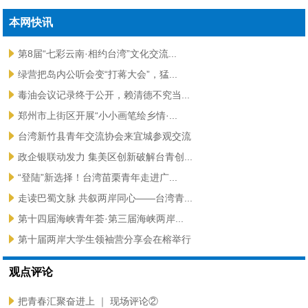
本网快讯
第8届“七彩云南·相约台湾”文化交流...
绿营把岛内公听会变“打蒋大会”，猛...
毒油会议记录终于公开，赖清德不究当...
郑州市上街区开展“小小画笔绘乡情·...
台湾新竹县青年交流协会来宜城参观交流
政企银联动发力 集美区创新破解台青创...
“登陆”新选择！台湾苗栗青年走进广...
走读巴蜀文脉 共叙两岸同心——台湾青...
第十四届海峡青年荟·第三届海峡两岸...
第十届两岸大学生领袖营分享会在榕举行
观点评论
把青春汇聚奋进上 ｜ 现场评论②