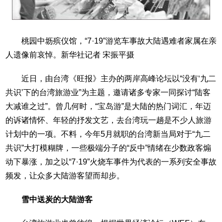
桃园中坜殡仪馆，“7·19”游览车事故大陆遇难者家属在亲
人遗像前哀悼。新华社记者 宋振平摄
近日，由台湾《旺报》主办的两岸高峰论坛以“没有‘九二
共识’下的台湾旅游业”为主题，邀请诸多专家一同探讨“陆客
大减谁之过”。曾几何时，“宝岛游”是大陆的热门词汇，年迈
的诉诸情怀、年轻的抒发文艺，去台湾玩一趟是不少人旅游
计划中的一项。不料，今年5月就职的台湾新当局对于“九二
共识”大打模糊牌，一些极端分子的“反中”情绪在少数政客煽
动下暴涨，加之以“7·19”火烧车事件为代表的一系列安全事故
频发，让众多大陆游客望而却步。
雪中送炭的大陆游客