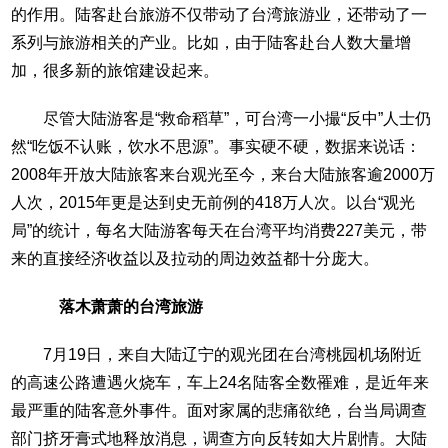
的作用。陆客赴台旅游不仅带动了台湾旅游业，还带动了一
系列与旅游相关的产业。比如，由于陆客赴台人数大量增
加，很多新的旅馆建设起来。
尽管大陆游客是“救命稻草”，可台湾一小撮“反中”人士仍
然“吃饭不认账，饮水不思源”。事实硬不硬，数据来说话：
2008年开放大陆旅客来台观光至今，来台大陆旅客逾2000万
人次，2015年更是达到史无前例的418万人次。以台“观光
局”的统计，每名大陆游客每天在台湾平均消费227美元，带
来的直接经济收益以及拉动的周边效益都十分庞大。
落木萧萧的台湾旅游
7月19日，来自大陆辽宁的观光团在台湾桃园机场附近
的高速公路遭遇火烧车，车上24名陆客全数罹难，是近年来
最严重的陆客意外事件。面对家属的悲痛欲绝，台当局调查
部门挤牙膏式地释放消息，调查方向反转如大片剧情。大陆