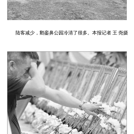
陆客减少，鹅銮鼻公园冷清了很多。本报记者 王 尧摄