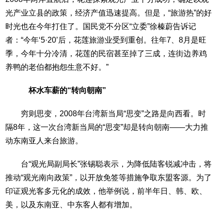
光产业立县的政策，经济产值迅速提高。但是，“旅游热”的好
时光也在今年打住了。国民党不分区“立委”徐榛蔚告诉记
者：“今年‘5·20’后，花莲旅游业受到重创。往年7、8月是旺
季，今年十分冷清，花莲的民宿甚至掉了三成，连街边养鸡
养鸭的老伯都抱怨生意不好。”
杯水车薪的“转向朝南”
穷则思变，2008年台湾新当局“思变”之路是向西看。时
隔8年，这一次台湾新当局的“思变”却是转向朝南——大力推
动东南亚人来台旅游。
台“观光局副局长”张锡聪表示，为降低陆客锐减冲击，将
推动“观光南向政策”，以开放免签等措施争取东盟客源。为了
印证观光客多元化的成效，他举例说，前半年日、韩、欧、
美，以及东南亚、中东客人都有增加。