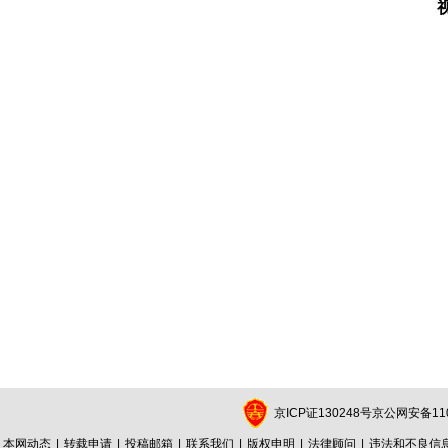
京ICP证130248号京公网安备1101
本网动态
|
转载申请
|
投稿邮箱
|
联系我们
|
版权申明
|
法律顾问
|
违法和不良信息举报电