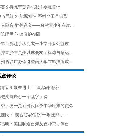
蔡英文接陈莹竞选总部主委藏算计
赖当局鼓吹“能源韧性”不料小丑是自己
黔台融合 醉美遵义——台湾青少年在遵...
义诊暖民心 健康护夕阳
在黔台胞赴余庆县太平小学开展公益教...
两岸青少年贵州以球会友：棒球与哈达...
贵州省驻广办牵引暨南大学在黔挂牌成...
观点评论
把青春汇聚奋进上 ｜ 现场评论②
民进党抗疫怎一个乱字了得
谢郁：统一是新时代赋予中华民族的使命
王建民：“美台贸易倡议”一剂抚慰，...
郁慕明：美国制造台海灰色冲突，保台...