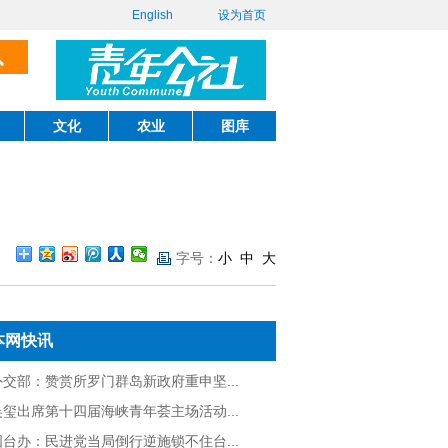
English
设为首页
文化
农业
图库
字号：
小
中
大
本网快讯
外交部：赞赏所罗门群岛新政府重申坚...
吴玺出席第十四届海峡青年荟主场活动...
国台办：民进党当局倒行逆施锁不住台...