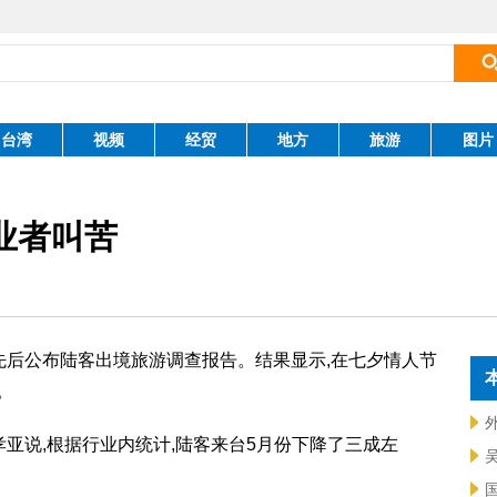
台湾
视频
经贸
地方
旅游
图片
业者叫苦
公布陆客出境旅游调查报告。结果显示,在七夕情人节
。
说,根据行业内统计,陆客来台5月份下降了三成左