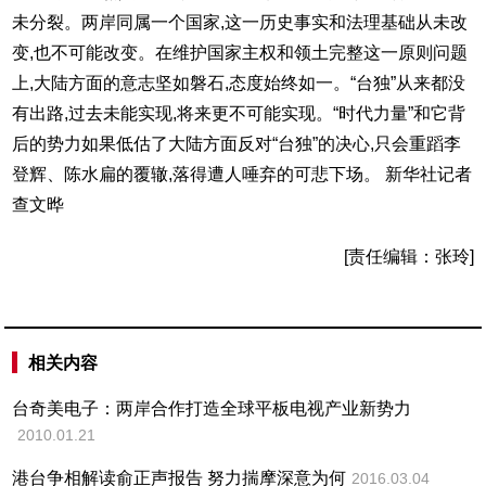
未分裂。两岸同属一个国家,这一历史事实和法理基础从未改
变,也不可能改变。在维护国家主权和领土完整这一原则问题
上,大陆方面的意志坚如磐石,态度始终如一。“台独”从来都没
有出路,过去未能实现,将来更不可能实现。“时代力量”和它背
后的势力如果低估了大陆方面反对“台独”的决心,只会重蹈李
登辉、陈水扁的覆辙,落得遭人唾弃的可悲下场。 新华社记者
查文晔
[责任编辑：张玲]
相关内容
台奇美电子：两岸合作打造全球平板电视产业新势力
2010.01.21
港台争相解读俞正声报告 努力揣摩深意为何
2016.03.04