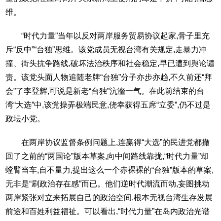
维。
“时代力量”当年以反对两岸服务贸易协议起家,骨子里充
斥“反中”“台独”思维。该党成员无视台湾有关规定,走暴力冲
撞、街头抗争路线,破坏法治秩序和社会稳定,早已遭到舆论谴
责。该党头面人物追随老牌“台独”分子亦步亦趋,不久前还“拜
会”了李登辉,可说是新老“台独”沆瀣一气。在此前结束的台
湾“大选”中,该党操弄极端民意,侥幸获得五席“立委”,仍不过是
政坛小党。
在两岸协议监督条例问题上,连赢得“大选”的民进党都撤
回了之前的“两国论”版本草案,向中间路线靠拢,“时代力量”却
螳臂当车,自不量力,提出这么一个赤裸裸的“台独”版本的草案,
无非是“刷政治存在感”而已。他们逆时代潮流而动,妄图挑动
两岸紧张对立来拓展自己的政治空间,根本无视台湾生存发展
前途和百姓利益福祉。可以看出,“时代力量”在岛内政治光谱