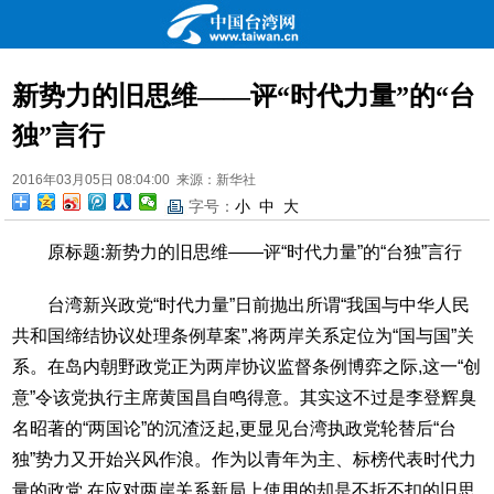
新势力的旧思维——评“时代力量”的“台
独”言行
2016年03月05日 08:04:00 来源：新华社
字号：
小
中
大
原标题:新势力的旧思维——评“时代力量”的“台独”言行
台湾新兴政党“时代力量”日前抛出所谓“我国与中华人民
共和国缔结协议处理条例草案”,将两岸关系定位为“国与国”关
系。在岛内朝野政党正为两岸协议监督条例博弈之际,这一“创
意”令该党执行主席黄国昌自鸣得意。其实这不过是李登辉臭
名昭著的“两国论”的沉渣泛起,更显见台湾执政党轮替后“台
独”势力又开始兴风作浪。作为以青年为主、标榜代表时代力
量的政党,在应对两岸关系新局上使用的却是不折不扣的旧思