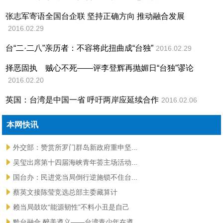
张志军寄语全国台企联 坚持正确方向 推动融合发展
2016.02.29
台“二·二八”亲历者：不容将此扭曲成“台独”
2016.02.29
择恶固执 贼心不死——评李登辉再抛媚日“台独”谬论
2016.02.20
英国：台湾是中国一省 呼吁两岸应延续合作
2016.02.06
本网快讯
外交部：赞赏所罗门群岛新政府重申坚...
吴玺出席第十四届海峡青年荟主场活动...
国台办：民进党当局倒行逆施锁不住台...
蔡英文接陈莹竞选总部主委藏算计
赖当局鼓吹“能源韧性”不料小丑是自己
黔台融合 醉美遵义——台湾青少年在遵...