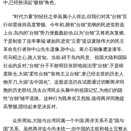
中,已经扮演起“极独”角色。
“时代力量”的轻狂之举虽属小人得志,但我们对其“台独”言
行却需保持高度警惕。今年初,拥有“台独”党纲的民进党胜选
上台,岛内的“台独”势力便蠢蠢欲动,以为“台独”又将死灰复燃,
于是制造了连串事端:诸如民进党“立委”提议废除伟大的民主
革命先行者孙中山先生遗像,孙中山、蒋介石铜像遭泼漆等。
司马昭之心,路人皆知。当前,碍于岛内民意、祖国大陆和国际
社会的反对,“台独”分子不敢明目张胆地搞法理“台独”,于是暗
度陈仓,大搞“柔性台独”“装饰主义台独”,拿已经去世的历史人
物开刀,大搞“去中国化”。这股逆流仍在试图通过切断两岸同
胞的历史联结,洗去台湾民众头脑中的祖国记忆,为他们的隐
性“台独”铺平道路。这种行为既卑劣又危险,值得两岸同胞提
高警惕,团结起来坚决反对。
众所周知,大陆与台湾同属一个中国,两岸关系不是“国与
国”关系。虽然两岸迄今尚未统一,但中国的主权和领土完整从