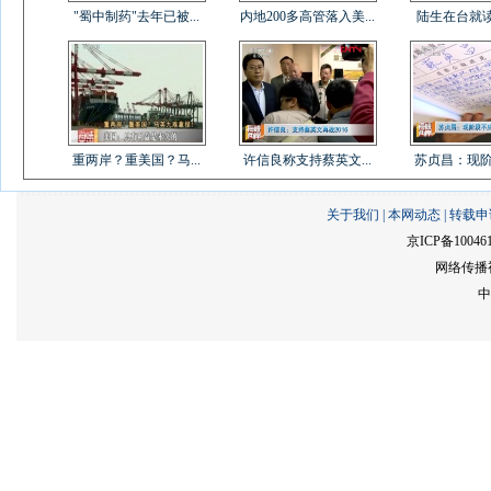
"蜀中制药"去年已被...
内地200多高管落入美...
陆生在台就读满
重两岸？重美国？马...
许信良称支持蔡英文...
苏贞昌：现阶段
关于我们
|
本网动态
|
转载申
京ICP备10046
网络传播视
中