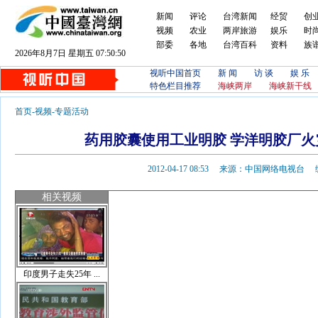
新闻
评论
台湾新闻
经贸
创
视频
农业
两岸旅游
娱乐
时
部委
各地
台湾百科
资料
族
2026年8月7日 星期五 07:50:50
视听中国首页
新 闻
访 谈
娱 乐
特色栏目推荐
海峡两岸
海峡新干线
首页
-
视频
-
专题活动
药用胶囊使用工业明胶 学洋明胶厂
2012-04-17 08:53 来源：中国网络电视
相关视频
印度男子走失25年 ...