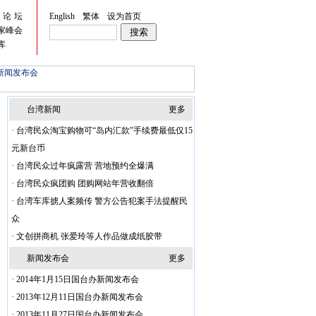
峡论坛
English
繁体
设为首页
家峰会
库
新闻发布会
台湾新闻
更多
·
台湾民众淘宝购物可“岛内汇款”手续费最低仅15
元新台币
·
台湾民众过年疯露营 营地预约全爆满
·
台湾民众疯团购 团购网站年营收翻倍
·
台湾车库掳人案频传 警方公告犯案手法提醒民
众
·
文创拼商机 张爱玲等人作品做成纸胶带
新闻发布会
更多
·
2014年1月15日国台办新闻发布会
·
2013年12月11日国台办新闻发布会
·
2013年11月27日国台办新闻发布会