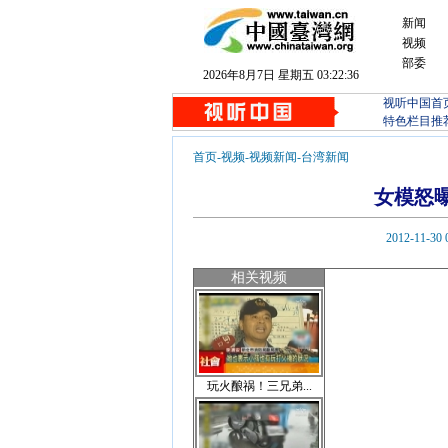
新闻
视频
部委
2026年8月7日 星期五 03:22:36
视听中国首
特色栏目推
首页
-
视频
-
视频新闻
-
台湾新闻
女模怒
2012-1
相关视频
玩火酿祸！三兄弟...