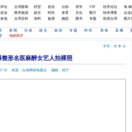
评论
台湾新闻
经贸
创业
台协
求学
VIP
轻舟论坛
海
农业
两岸旅游
娱乐
时尚
体育
文化
图片
轻舟博客
企业
各地
台湾百科
资料
族谱
婚恋
图书
专题
投资台湾
图片
页
新 闻
访 谈
娱 乐
旅 游
专 题
时 尚
美 食
直 播
荐
海峡两岸
字号：
大
中
小
曝整形名医麻醉女艺人拍裸照
1-30 07:50 来源：台海网络电视台 编辑：张宁