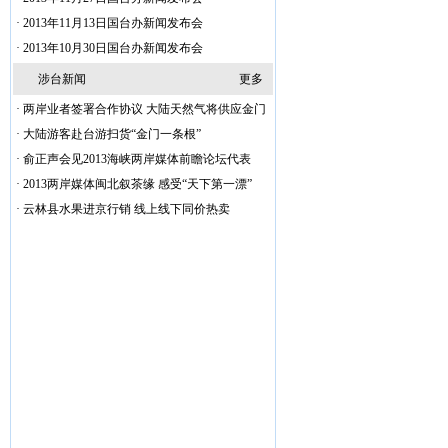
·
2013年11月13日国台办新闻发布会
·
2013年10月30日国台办新闻发布会
涉台新闻
更多
·
两岸业者签署合作协议 大陆天然气将供应金门
·
大陆游客赴台游扫货“金门一条根”
·
俞正声会见2013海峡两岸媒体前瞻论坛代表
·
2013两岸媒体闽北叙茶缘 感受“天下第一漂”
·
云林县水果进京行销 线上线下同价热卖