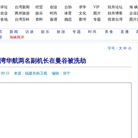
评论
台湾新闻
经贸
创业
台协
求学
VIP
轻舟论坛
海
农业
两岸旅游
娱乐
时尚
体育
文化
图片
轻舟博客
企业
各地
台湾百科
资料
族谱
婚恋
图书
专题
投资台湾
图片
页
新 闻
访 谈
娱 乐
旅 游
专 题
时 尚
美 食
直 播
荐
海峡两岸
字号：
大
中
小
台湾华航两名副机长在曼谷被洗劫
1-02 09:33 来源：福建东南卫视 编辑：张宁