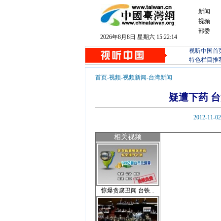
新闻
视频
部委
2026年8月8日 星期六 15:22:15
视听中国首
特色栏目推
首页
-
视频
-
视频新闻
-
台湾新闻
疑遭下药 
2012-1
相关视频
惊爆贪腐丑闻 台铁...