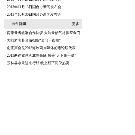
·
2013年11月13日国台办新闻发布会
·
2013年10月30日国台办新闻发布会
涉台新闻
更多
·
两岸业者签署合作协议 大陆天然气将供应金门
·
大陆游客赴台游扫货“金门一条根”
·
俞正声会见2013海峡两岸媒体前瞻论坛代表
·
2013两岸媒体闽北叙茶缘 感受“天下第一漂”
·
云林县水果进京行销 线上线下同价热卖