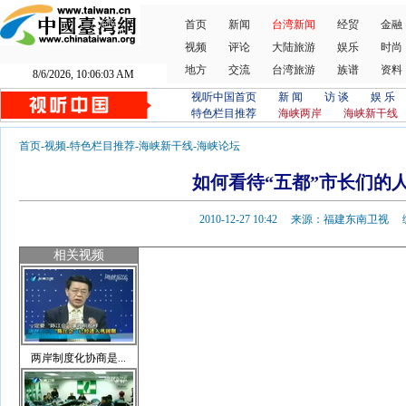
首页
新闻
台湾新闻
经贸
金融
视频
评论
大陆旅游
娱乐
时尚
地方
交流
台湾旅游
族谱
资料
8/6/2026, 10:06:04 AM
视听中国首页
新 闻
访 谈
娱 乐
特色栏目推荐
海峡两岸
海峡新干线
首页
-
视频
-
特色栏目推荐
-
海峡新干线
-
海峡论坛
如何看待“五都”市长们的
2010-12-27 10:42 来源：福建东南卫
相关视频
两岸制度化协商是...