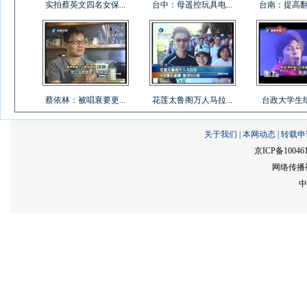
实拍蔡英文四名女保...
台中：母遥控玩具电...
台南：提高翻桌
蔡依林：被唱衰要更...
花莲太鲁阁万人马拉...
台政大学生组乐
关于我们
|
本网动态
|
转载申
京ICP备10046
网络传播视
中