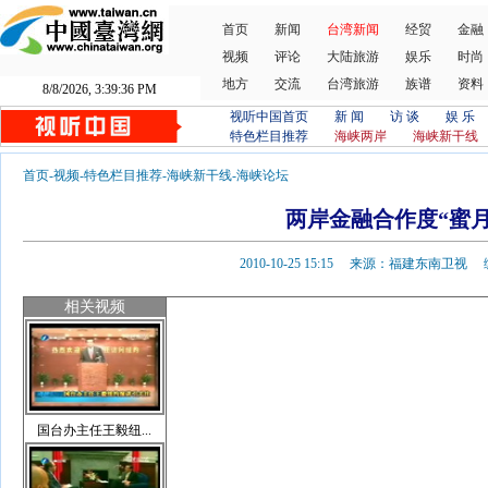
首页
新闻
台湾新闻
经贸
金融
视频
评论
大陆旅游
娱乐
时尚
地方
交流
台湾旅游
族谱
资料
8/8/2026, 3:39:37 PM
视听中国首页
新 闻
访 谈
娱 乐
特色栏目推荐
海峡两岸
海峡新干线
首页
-
视频
-
特色栏目推荐
-
海峡新干线
-
海峡论坛
两岸金融合作度“蜜月
2010-10-25 15:15 来源：福建东南卫
相关视频
国台办主任王毅纽...