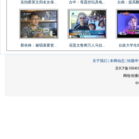
实拍蔡英文四名女保...
台中：母遥控玩具电...
台南：提高翻桌
蔡依林：被唱衰要更...
花莲太鲁阁万人马拉...
台政大学生组乐
关于我们
|
本网动态
|
转载申
京ICP备10046
网络传播视
中