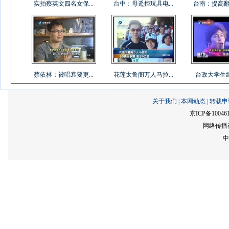
实拍蔡英文四名女保...
台中：母遥控玩具电...
台南：提高翻桌
蔡依林：被唱衰要更...
花莲太鲁阁万人马拉...
台政大学生组乐
关于我们
|
本网动态
|
转载申
京ICP备10046
网络传播视
中