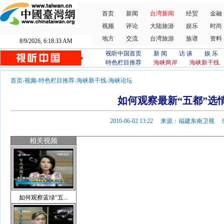
首页
新闻
台湾新闻
经贸
金融
视频
评论
大陆旅游
娱乐
时尚
地方
交流
台湾旅游
族谱
资料
8/9/2026, 6:18:34 AM
视听中国首页
新 闻
访 谈
娱 乐
特色栏目推荐
海峡两岸
海峡新干线
首页
-
视频
-
特色栏目推荐
-
海峡新干线
-
海峡论坛
如何观察最新“五都”选情
2010-06-02 13:22 来源：福建东南卫
相关视频
如何观察蓝绿“五...