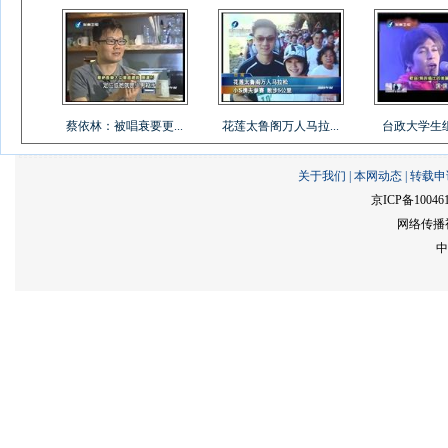
蔡依林：被唱衰要更...
花莲太鲁阁万人马拉...
台政大学生组乐
关于我们
|
本网动态
|
转载申
京ICP备10046
网络传播视
中