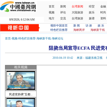
首页
新闻
台湾新闻
经贸
金融
视频
评论
大陆旅游
娱乐
时尚
地方
交流
台湾旅游
族谱
资料
8/9/2026, 6:12:04 AM
视听中国首页
新 闻
访 谈
娱 乐
特色栏目推荐
海峡两岸
海峡新干线
首页
-
视频
-
特色栏目推荐
-
海峡新干线
-
海峡论坛
阻挠当局宣导ECFA 民进
2010-04-19 10:42 来源：福建东南卫
相关视频
民进党协调“五都...