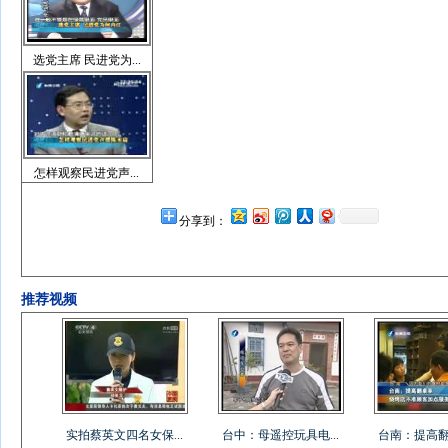
选党主席 民进党为...
怎样观察民进党声...
分享到：
推荐视频
实拍蔡英文四名女保...
台中：母遥控玩具电...
台南：提高翻桌