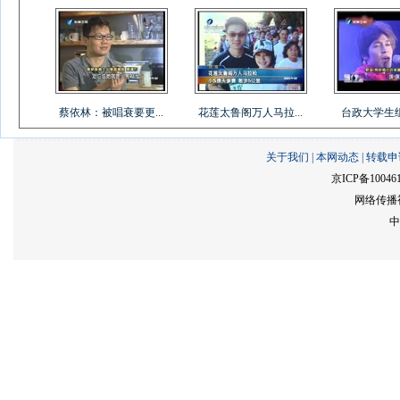
蔡依林：被唱衰要更...
花莲太鲁阁万人马拉...
台政大学生组乐
关于我们
|
本网动态
|
转载申
京ICP备10046
网络传播视
中