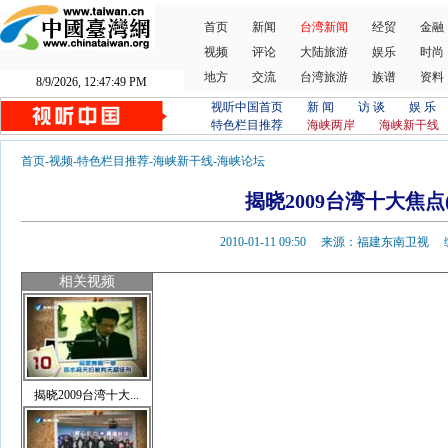
首页
新闻
台湾新闻
经贸
金融
视频
评论
大陆旅游
娱乐
时尚
地方
交流
台湾旅游
族谱
资料
8/9/2026, 12:47:50 PM
视听中国首页
新 闻
访 谈
娱 乐
特色栏目推荐
海峡两岸
海峡新干线
首页
-
视频
-
特色栏目推荐
-
海峡新干线
-
海峡论坛
揭晓2009台湾十大焦点(
2010-01-11 09:50 来源：福建东南卫
相关视频
揭晓2009台湾十大...