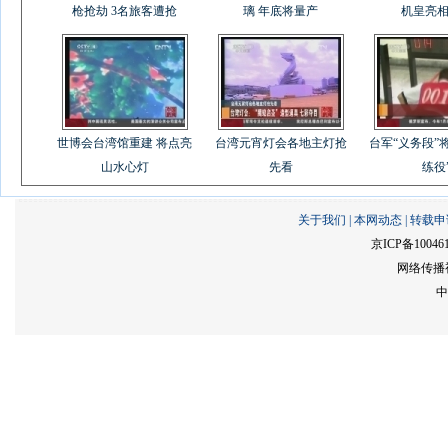
枪抢劫 3名旅客遭抢
璃 年底将量产
机皇亮
世博会台湾馆重建 将点亮
台湾元宵灯会各地主灯抢
台军“义务段”
山水心灯
先看
练役
关于我们
|
本网动态
|
转载申
京ICP备10046
网络传播视
中