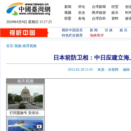
新闻
评论
台湾新闻
经贸
创
视频
农业
两岸旅游
娱乐
时
部委
各地
台湾百科
资料
族
2026年8月9日 星期日 15:17:25
视听中国首页
新 闻
访 谈
娱 乐
特色栏目推荐
海峡两岸
首页
-
视频
-
推荐视频
日本前防卫相：中日应建立海
2013-02-20 11:01 来源：央视网 
相关视频
打同盟旗号 安倍访...