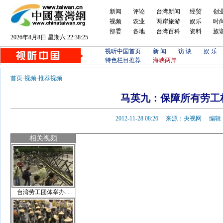
新闻
评论
台湾新闻
经贸
创
视频
农业
两岸旅游
娱乐
时
部委
各地
台湾百科
资料
族
2026年8月8日 星期六 22:38:26
视听中国首页
新 闻
访 谈
娱 乐
特色栏目推荐
海峡两岸
首页
-
视频
-
推荐视频
马英九：保障所有劳工
2012-11-28 08:26 来源：央视网 
相关视频
台湾劳工团体举办...