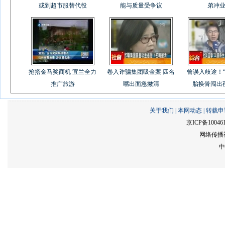
或到超市服替代役
能与质量受争议
弟冲
抢搭金马奖商机 宜兰全力
卷入诈骗集团吸金案 四名
曾误入歧途！“
推广旅游
嘴出面急撇清
胎换骨闯出
关于我们
|
本网动态
|
转载申
京ICP备10046
网络传播视
中