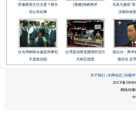
苏邀蔡英文任主委？蔡办
[视频]海峡两岸
马英九被批“笨
否认有此事
没期待他
台当局称陈水扁是刑事犯
台湾蓝绿两党围绕对话方
国台办：两岸
不是政治犯
式相互指责
观存在 迟
关于我们
|
本网动态
|
转载申
京ICP备10046
网络传播视
中