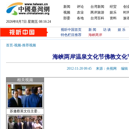
新闻
评论
台湾新闻
经贸
创
视频
农业
两岸旅游
娱乐
时
部委
各地
台湾百科
资料
族
2026年8月7日 星期五 08:16:25
视听中国首页
新 闻
访 谈
娱 乐
特色栏目推荐
海峡两岸
首页
-
视频
-
推荐视频
海峡两岸温泉文化节佛教文化
2012-11-20 09:45 来源：央视网 
相关视频
苏邀蔡英文任主委...