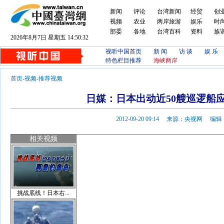
新闻
评论
台湾新闻
经贸
创
视频
农业
两岸旅游
娱乐
时
部委
各地
台湾百科
资料
族
2026年8月7日 星期五 14:50:33
视听中国首页
新 闻
访 谈
娱 乐
特色栏目推荐
海峡两岸
首页
-
视频
-
推荐视频
日媒：日本出动近50艘巡逻船
2012-09-20 09:14 来源：央视网 
相关视频
挑战底线！日本右...