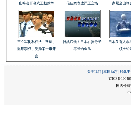
山峰会开幕式王毅致辞
信任案表达严正立场
家紫金山峰
王立军徇私枉法、叛逃、
挑战底线！日本右翼分子
日本又有人非
滥用职权、受贿案一审开
再登钓鱼岛
领土钓
庭
关于我们
|
本网动态
|
转载申
京ICP备10046
网络传播视
中