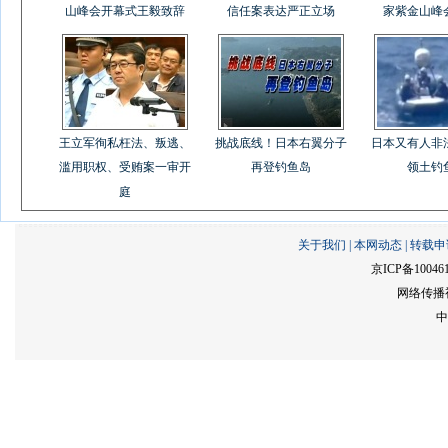
山峰会开幕式王毅致辞
信任案表达严正立场
家紫金山峰
王立军徇私枉法、叛逃、
挑战底线！日本右翼分子
日本又有人非
滥用职权、受贿案一审开
再登钓鱼岛
领土钓
庭
关于我们
|
本网动态
|
转载申
京ICP备10046
网络传播视
中