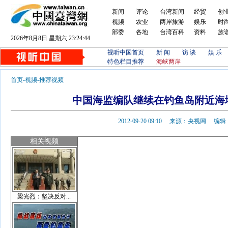
新闻
评论
台湾新闻
经贸
创
视频
农业
两岸旅游
娱乐
时
部委
各地
台湾百科
资料
族
2026年8月8日 星期六 23:24:44
视听中国首页
新 闻
访 谈
娱 乐
特色栏目推荐
海峡两岸
首页
-
视频
-
推荐视频
中国海监编队继续在钓鱼岛附近海
2012-09-20 09:10 来源：央视网 
相关视频
梁光烈：坚决反对...