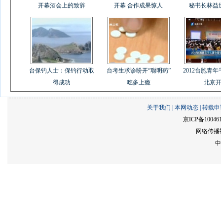
开幕酒会上的致辞
开幕 合作成果惊人
秘书长林益
台保钓人士：保钓行动取
台考生求诊盼开“聪明药”
2012台胞青
得成功
吃多上瘾
北京
关于我们
|
本网动态
|
转载申
京ICP备10046
网络传播视
中