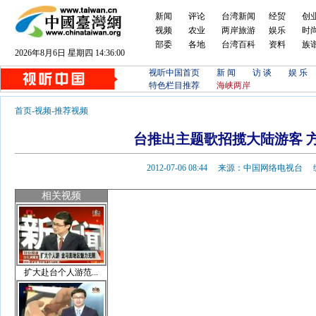
新闻
评论
台湾新闻
经贸
创
视频
农业
两岸旅游
娱乐
时
部委
各地
台湾百科
资料
族
2026年8月6日 星期四 14:36:00
视听中国首页
新 闻
访 谈
娱 乐
特色栏目推荐
海峡两岸
首页
-
视频
-
推荐视频
台推出主题歌招揽大陆游客 
2012-07-06 08:44 来源：中国网络电视
相关视频
扩大赴台个人游范...