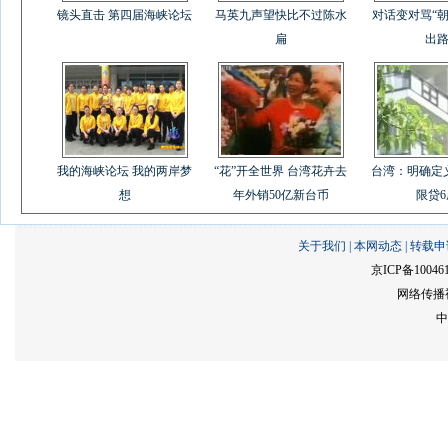
镜头直击 第四届海峡论坛
马英九声望快比不过陈水
对话变对骂“朝
扁
出
我的海峡论坛 我的两岸梦
“花”开全世界 台湾花卉去
台湾：明确定
想
年外销50亿新台币
限贷6
关于我们
|
本网动态
|
转载申
京ICP备10046
网络传播视
中