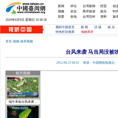
新闻
评论
台湾新闻
经贸
创
视频
农业
两岸旅游
娱乐
时
部委
各地
台湾百科
资料
族
2026年8月9日 星期日 10:48:59
视听中国首页
新 闻
访 谈
娱 乐
特色栏目推荐
海峡两岸
首页
-
视频
-
推荐视频
台风来袭 马当局没被
2012-06-25 08:43 来源：中国网络电视
相关视频
端午来临台风来袭 ...