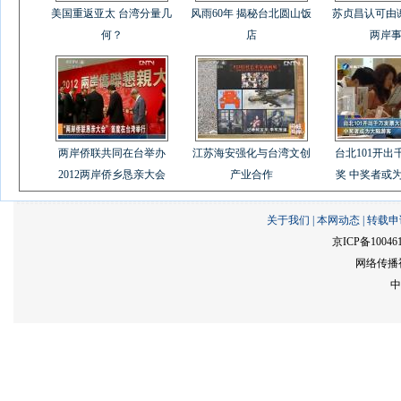
美国重返亚太 台湾分量几
风雨60年 揭秘台北圆山饭
苏贞昌认可由
何？
店
两岸
两岸侨联共同在台举办
江苏海安强化与台湾文创
台北101开出
2012两岸侨乡恳亲大会
产业合作
奖 中奖者或
关于我们
|
本网动态
|
转载申
京ICP备10046
网络传播视
中