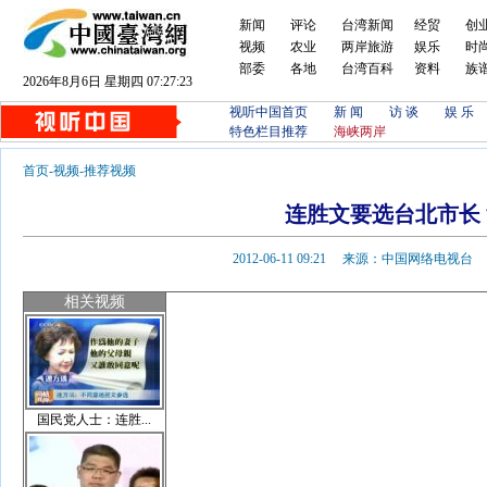
新闻
评论
台湾新闻
经贸
创
视频
农业
两岸旅游
娱乐
时
部委
各地
台湾百科
资料
族
2026年8月6日 星期四 07:27:24
视听中国首页
新 闻
访 谈
娱 乐
特色栏目推荐
海峡两岸
首页
-
视频
-
推荐视频
连胜文要选台北市长
2012-06-11 09:21 来源：中国网络电视
相关视频
国民党人士：连胜...