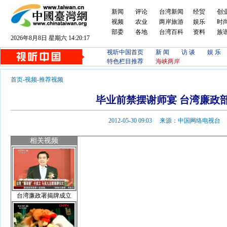
新闻
评论
台湾新闻
经贸
创
视频
农业
两岸旅游
娱乐
时
部委
各地
台湾百科
资料
族
2026年8月8日 星期六 14:20:17
视听中国首页
新 闻
访 谈
娱 乐
特色栏目推荐
海峡两岸
首页
-
视频
-
推荐视频
毕业前禁摆谢师宴 台湾廉政
2012-05-30 09:03 来源：中国网络电视
相关视频
台湾廉政署揭牌成立