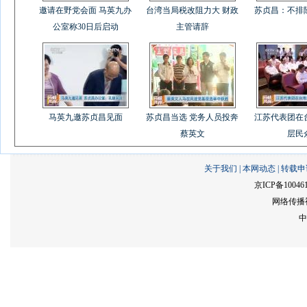
邀请在野党会面 马英九办
台湾当局税改阻力大 财政
苏贞昌：不排
公室称30日后启动
主管请辞
马英九邀苏贞昌见面
苏贞昌当选 党务人员投奔
江苏代表团在
蔡英文
层民
关于我们
|
本网动态
|
转载申
京ICP备10046
网络传播视
中