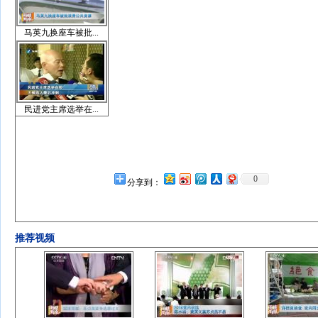
马英九换座车被批...
民进党主席选举在...
0
分享到：
推荐视频