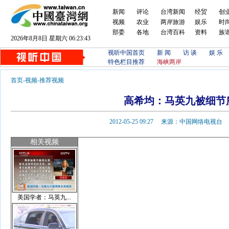
新闻
评论
台湾新闻
经贸
创
视频
农业
两岸旅游
娱乐
时
部委
各地
台湾百科
资料
族
2026年8月8日 星期六 06:23:43
视听中国首页
新 闻
访 谈
娱 乐
特色栏目推荐
海峡两岸
首页
-
视频
-
推荐视频
高希均：马英九被细节
2012-05-25 09:27 来源：中国网络电视
相关视频
美国学者：马英九...