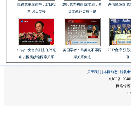
民进党主席选举：27日投
2016党内初选 陈水扁：蔡
许信良绝食 
票 30日交接
英文赢苏贞昌不易
中共中央台办副主任叶克
美国学者：马英九不愿两
2012台湾·江
冬以围棋妙喻两岸关系
岸关系倒退
幕
关于我们
|
本网动态
|
转载申
京ICP备10046
网络传播视
中