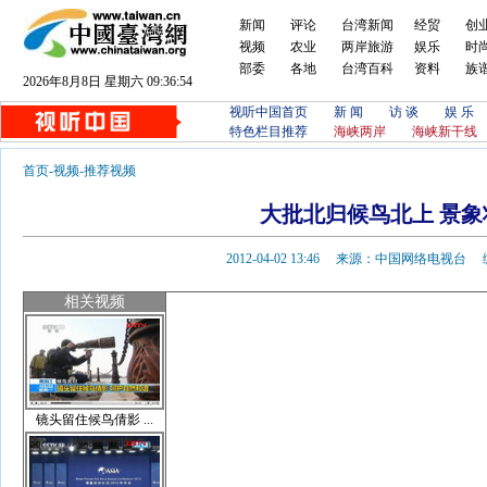
新闻
评论
台湾新闻
经贸
创
视频
农业
两岸旅游
娱乐
时
部委
各地
台湾百科
资料
族
2026年8月8日 星期六 09:36:55
视听中国首页
新 闻
访 谈
娱 乐
特色栏目推荐
海峡两岸
海峡新干线
首页
-
视频
-
推荐视频
大批北归候鸟北上 景象
2012-04-02 13:46 来源：中国网络电视
相关视频
镜头留住候鸟倩影 ...