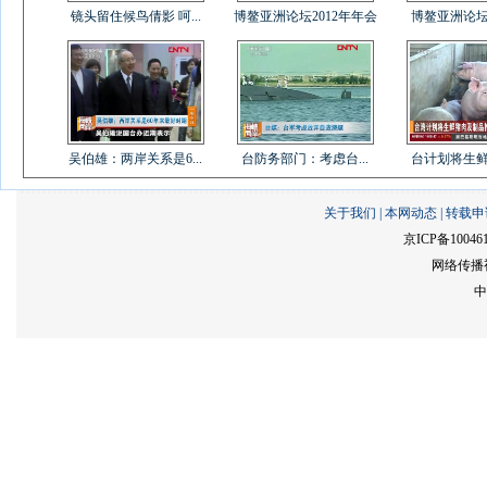
镜头留住候鸟倩影 呵...
博鳌亚洲论坛2012年年会
博鳌亚洲论坛20
吴伯雄：两岸关系是6...
台防务部门：考虑台...
台计划将生鲜猪
关于我们
|
本网动态
|
转载申
京ICP备10046
网络传播视
中