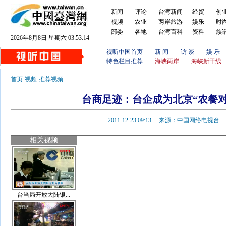
新闻
评论
台湾新闻
经贸
创
视频
农业
两岸旅游
娱乐
时
部委
各地
台湾百科
资料
族
2026年8月8日 星期六 03:53:14
视听中国首页
新 闻
访 谈
娱 乐
特色栏目推荐
海峡两岸
海峡新干线
首页
-
视频
-
推荐视频
台商足迹：台企成为北京“农餐对
2011-12-23 09:13 来源：中国网络电视
相关视频
台当局开放大陆银...