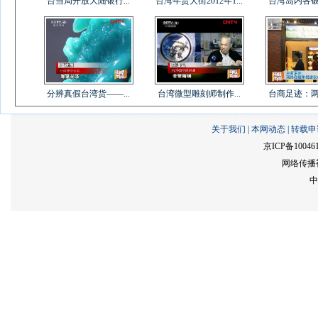
台当局开放大陆银行...
台湾年货大街2012年1...
台湾岛内各银行
分辨真假台湾货——...
台湾微型雕刻师制作...
台商足迹：两岸
关于我们
|
本网动态
|
转载申
京ICP备10046
网络传播视
中