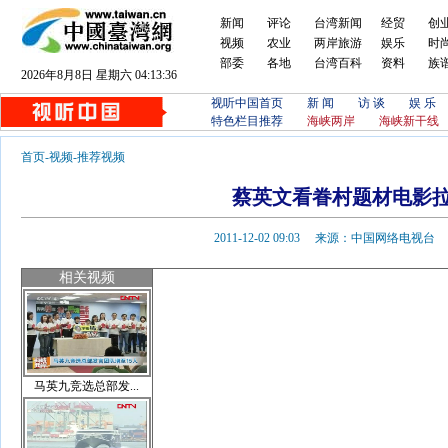
新闻
评论
台湾新闻
经贸
创
视频
农业
两岸旅游
娱乐
时
部委
各地
台湾百科
资料
族
2026年8月8日 星期六 04:13:36
视听中国首页
新 闻
访 谈
娱 乐
特色栏目推荐
海峡两岸
海峡新干线
首页
-
视频
-
推荐视频
蔡英文看眷村题材电影
2011-12-02 09:03 来源：中国网络电视
相关视频
马英九竞选总部发...