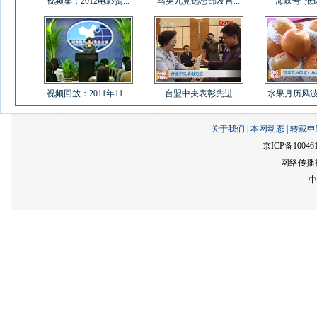
视频集：2012电影贺...
马英九竞选总部发言...
“海峡号”抵
视频回放：2011年11...
台盟中央表彰先进
水果月历风波：
关于我们
|
本网动态
|
转载申
京ICP备10046
网络传播视
中