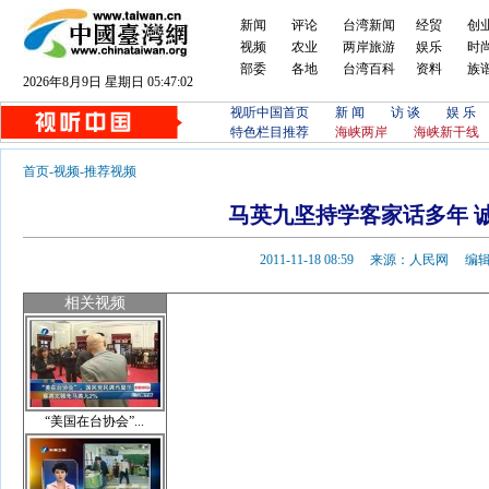
新闻
评论
台湾新闻
经贸
创
视频
农业
两岸旅游
娱乐
时
部委
各地
台湾百科
资料
族
2026年8月9日 星期日 05:47:02
视听中国首页
新 闻
访 谈
娱 乐
特色栏目推荐
海峡两岸
海峡新干线
首页
-
视频
-
推荐视频
马英九坚持学客家话多年 
2011-11-18 08:59 来源：人民网 
相关视频
“美国在台协会”...