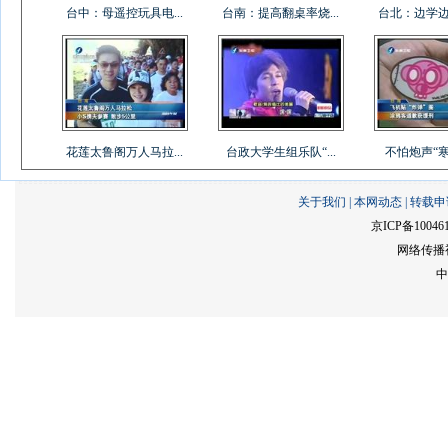
台中：母遥控玩具电...
台南：提高翻桌率烧...
台北：边学边吃
花莲太鲁阁万人马拉...
台政大学生组乐队“...
不怕炮声“寒单
关于我们
|
本网动态
|
转载申
京ICP备10046
网络传播视
中