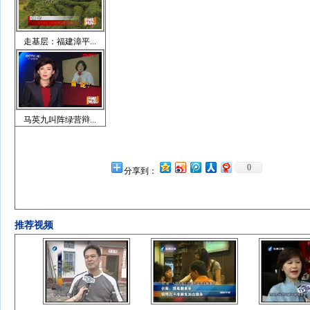
走基层：福建漳平...
马英九叫阵绿营辩...
0
分享到：
推荐视频