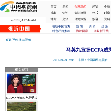
首页
新闻
台湾新闻
经贸
金融
视频
评论
大陆旅游
娱乐
时尚
地方
交流
台湾旅游
族谱
资料
8/7/2026, 4:47:44 AM
视听中国首页
新 闻
访 谈
娱 乐
特色栏目推荐
海峡两岸
海峡新干线
首页
-
视频
-
推荐视频
马英九宣扬ECFA成
2011-09-29 09:06 来源：中国网络电视
相关视频
ECFA让台湾农产品受益