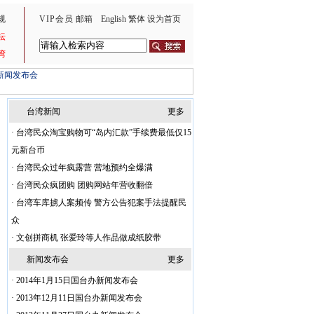
规
VIP会员
邮箱
English
繁体
设为首页
坛
湾
新闻发布会
台湾新闻
更多
·
台湾民众淘宝购物可“岛内汇款”手续费最低仅15
元新台币
·
台湾民众过年疯露营 营地预约全爆满
·
台湾民众疯团购 团购网站年营收翻倍
·
台湾车库掳人案频传 警方公告犯案手法提醒民
众
·
文创拼商机 张爱玲等人作品做成纸胶带
新闻发布会
更多
·
2014年1月15日国台办新闻发布会
·
2013年12月11日国台办新闻发布会