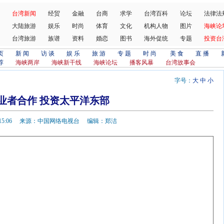
台湾新闻
经贸
金融
台商
求学
台湾百科
论坛
法律法
大陆旅游
娱乐
时尚
体育
文化
机构人物
图片
海峡论
台湾旅游
族谱
资料
婚恋
图书
海外促统
专题
投资台
页
新 闻
访 谈
娱 乐
旅 游
专 题
时 尚
美 食
直 播
荐
海峡两岸
海峡新干线
海峡论坛
播客风暴
台湾故事会
字号：
大
中
小
业者合作 投资太平洋东部
7-28 15:06 来源：中国网络电视台 编辑：郑洁