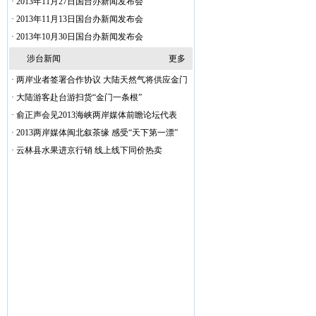
·
2013年11月27日国台办新闻发布会
·
2013年11月13日国台办新闻发布会
·
2013年10月30日国台办新闻发布会
涉台新闻
更多
·
两岸业者签署合作协议 大陆天然气将供应金门
·
大陆游客赴台游扫货“金门一条根”
·
俞正声会见2013海峡两岸媒体前瞻论坛代表
·
2013两岸媒体闽北叙茶缘 感受“天下第一漂”
·
云林县水果进京行销 线上线下同价热卖