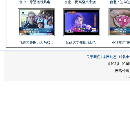
台中：母遥控玩具电...
台南：提高翻桌率烧...
台北：边学边吃
花莲太鲁阁万人马拉...
台政大学生组乐队“...
不怕炮声“寒单
关于我们
|
本网动态
|
转载申
京ICP备10046
网络传播视
中