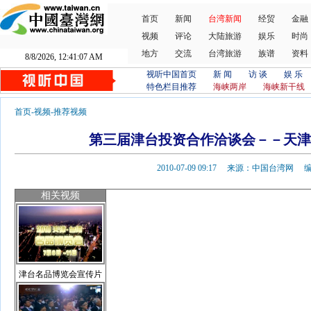
首页
新闻
台湾新闻
经贸
金融
视频
评论
大陆旅游
娱乐
时尚
地方
交流
台湾旅游
族谱
资料
8/8/2026, 12:41:07 AM
视听中国首页
新 闻
访 谈
娱 乐
特色栏目推荐
海峡两岸
海峡新干线
首页
-
视频
-
推荐视频
第三届津台投资合作洽谈会－－天津
2010-07-09 09:17 来源：中国台湾网
相关视频
津台名品博览会宣传片