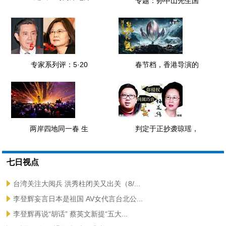
专题：孙中山先生国
专家系列评：5·20
春节档，香港导演的
两岸四地同一春 生
判定于正抄袭琼瑶，
七日视点
台湾关注大阅兵 洪秀柱闭关又出关（8/...
李登辉妄言日本是祖国 AV女代言台北公...
李登辉再说“胡话” 蔡英文新提“五大...