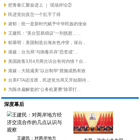
把青春汇聚奋进上 ｜ 现场评论②
民进党抗疫怎一个乱字了得
谢郁：统一是新时代赋予中华民族的使命
王建民：“美台贸易倡议”一剂抚慰，...
郁慕明：美国制造台海灰色冲突，保台...
港媒：台当局“与病毒共存”恐变成“...
美国政客3月4月两次访台有何内情？台...
港媒：大陆遏美“以台制华”措施成熟有效
台美FTA还没谱，民进党当局又开始期待...
为陈水扁解套的“公务机要费”除罪打...
深度幕后
王建民：对两岸地方