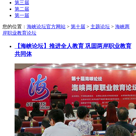
第三届
第二届
第一届
您的位置：
海峡论坛官方网站
>
第十届
>
主题论坛
>
海峡两
岸职业教育论坛
【海峡论坛】推进全人教育 巩固两岸职业教育
共同体