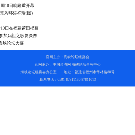
周10日晚隆重开幕
现彩环添祥瑞(图)
10日在福建莆田揭幕
参加妈祖之歌复决赛
海峡论坛大幕
官网主办：海峡论坛组委会
官网承办：
中国台湾网
海峡论坛事务中心
海峡论坛组委会办公室 地址：福建省福州市华林路80号
联系电话：0591-87811136 87811013