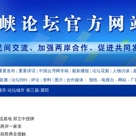
重要发布
|
重要讲话
|
中国台湾网专稿
|
最新播报
|
论坛花絮
|
人物访谈
|
·直播
|
论坛BBS
|
评论
|
资料
|
图片
| 合作媒体：
报纸
-
电视台
-
网站
-
广
城市
-
论坛城市·第三届
-
莆田
流基地 郑立中授牌
绎两岸一家亲
妈祖祭典全接触