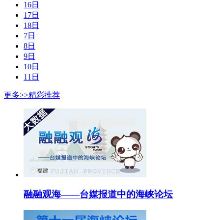
16日
17日
18日
7日
8日
9日
10日
11日
更多>>
精彩推荐
融融观海——台媒报道中的海峡论坛