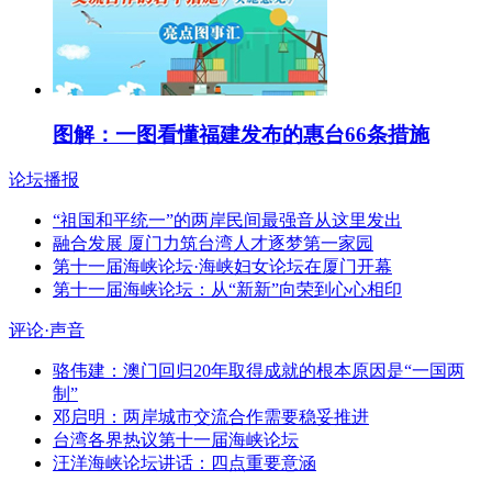
图解：一图看懂福建发布的惠台66条措施
论坛播报
“祖国和平统一”的两岸民间最强音从这里发出
融合发展 厦门力筑台湾人才逐梦第一家园
第十一届海峡论坛·海峡妇女论坛在厦门开幕
第十一届海峡论坛：从“新新”向荣到心心相印
评论·声音
骆伟建：澳门回归20年取得成就的根本原因是“一国两
制”
邓启明：两岸城市交流合作需要稳妥推进
台湾各界热议第十一届海峡论坛
汪洋海峡论坛讲话：四点重要意涵