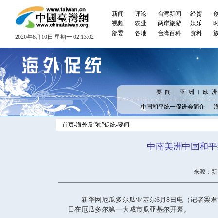
新闻
评论
台湾新闻
经贸
视频
农业
两岸旅游
娱乐
部委
各地
台湾百科
资料
2026年8月10日 星期一 02:13:02
要 闻
︱
亚 洲
︱
欧 洲
中国和平统一促进会简介
︱
首页
-
海外反“独”促统
-
要闻
中南美洲中国和平
来源：新
新华网厄瓜多尔瓜亚基尔6月8日电（记者梁君茜
日在厄瓜多尔第一大城市瓜亚基尔开幕。