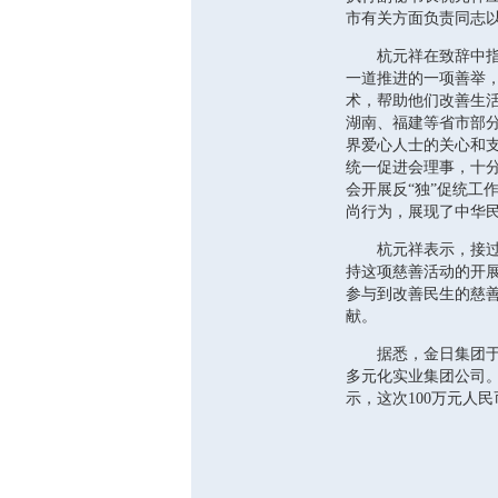
市有关方面负责同志以
杭元祥在致辞中指出
一道推进的一项善举
术，帮助他们改善生活
湖南、福建等省市部
界爱心人士的关心和
统一促进会理事，十
会开展反“独”促统工
尚行为，展现了中华
杭元祥表示，接过捐
持这项慈善活动的开
参与到改善民生的慈
献。
据悉，金日集团于1
多元化实业集团公司
示，这次100万元人