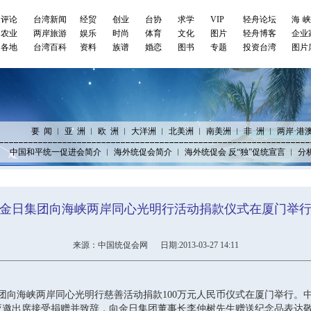
评论
台湾新闻
经贸
创业
台协
求学
VIP
轻舟论坛
海
农业
两岸旅游
娱乐
时尚
体育
文化
图片
轻舟博客
企业
各地
台湾百科
资料
族谱
婚恋
图书
专题
投资台湾
图片
要 闻
︱
亚 洲
︱
欧 洲
︱
大洋洲
︱
北美洲
︱
南美洲
︱
非 洲
︱
两岸·港
中国和平统一促进会简介
︱
海外统促会简介
︱
海外统促会 反“独”促统宣言
︱
分
金日集团向海峡两岸同心光明行活动捐款仪式在厦门举
来源：中国统促会网 日期:2013-03-27 14:11
团向海峡两岸同心光明行慈善活动捐款100万元人民币仪式在厦门举行。
应邀出席接受捐赠并致辞，向金日集团董事长李仲树先生赠送纪念品表达