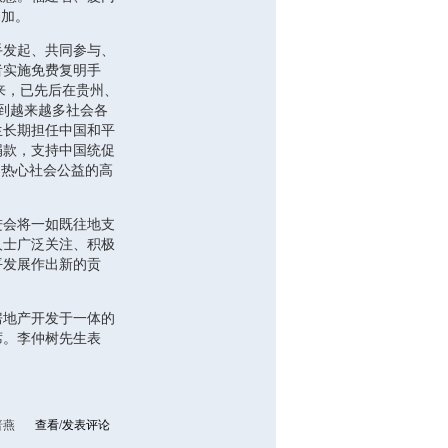
参加。
发起、共同参与、
者实施免费复明手
以来，已先后在贵州、
到越来越多社会各
生长期担任中国和平
捐款，支持中国统促
、热心社会公益的高
会将一如既往地支
人士广泛关注、积极
平发展作出新的贡
房地产开发于一体的
席。李仲树先生表
普燕
查看/发表评论