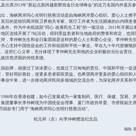
及出席2013年“新起点新跨越新辉煌金日全球峰会”的近万名国内外嘉宾
，海峡两岸同心光明行慈善活动是由海峡两岸爱心组织、爱心人士携手
，其目的是组织两岸医卫界相关专家、医疗工作者为生活困难的白内障患
条件。作为中央统战部“同心·改善民生工程”的一项活动，2011年开展
分地区连续开展了7站活动，得到受益患者和当地政府的赞誉和肯定，也得
支持，李仲树先生和金日集团就是这样的爱心人士和爱心企业。李仲树先
分关心支持中国统促会的工作和祖国和平统一事业。早在九十年代曾慷慨
作。这些仁心义举，充分体现了李仲树先生和他的企业积极担当社会责任
民族扶危济困的传统美德。
款牌，就接过了浓浓爱心，也接过了沉甸甸的责任。中国和平统一促进
展，管好用好善款，使更多患者获医受益。也希望两岸更多的爱心组织和
善事业中来，进一步推动两岸民间多领域的交流合作，为深化两岸关系和
986年在香港创建，如今已发展成为一家集制药、医疗、保健、贸易、
。集团董事长李仲树现为中国统促会理事、厦门市政协常委、市侨联副主
民币捐款专门用于“海峡两岸同心光明行慈善活动”。
杭元祥（左）向李仲树赠送纪念品
编辑: