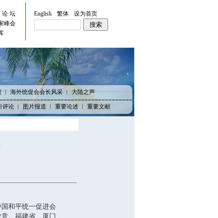
峡论坛
English
繁体
设为首页
家峰会
库
澳
︱
海外统促会会长风采
︱
大陆之声
析评论
︱
图片报道
︱
重要论述
︱
重要文献
行
中国和平统一促进会
敬意。福建省、厦门