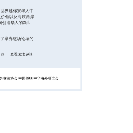
、世界越棉寮华人中
人侨领以及海峡两岸
同创造华人的新世
了举办这场论坛的
普燕
查看/发表评论
外交流协会
中国侨联
中华海外联谊会