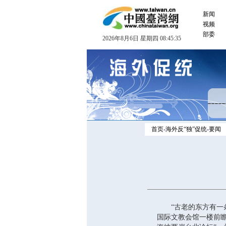
新闻
视频
部委
2026年8月6日 星期四 08:45:35
首页
-
海外反“独”促统
-
要闻
“古老的东方有一条
国际文教会馆一楼前瞻