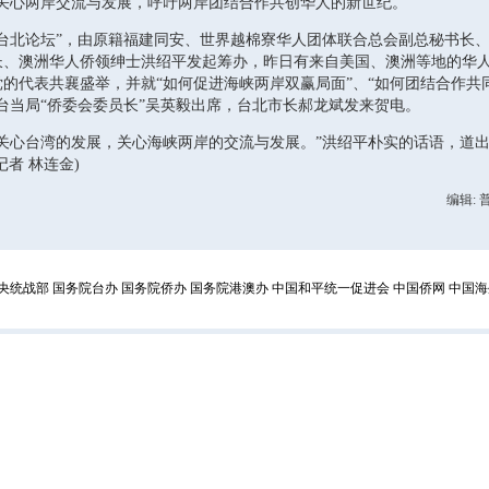
，关心两岸交流与发展，呼吁两岸团结合作共创华人的新世纪。
台北论坛”，由原籍福建同安、世界越棉寮华人团体联合总会副总秘书长
长、澳洲华人侨领绅士洪绍平发起筹办，昨日有来自美国、澳洲等地的华
的代表共襄盛举，并就“如何促进海峡两岸双赢局面”、“如何团结合作共
台当局“侨委会委员长”吴英毅出席，台北市长郝龙斌发来贺电。
心台湾的发展，关心海峡两岸的交流与发展。”洪绍平朴实的话语，道出
者 林连金)
编辑:
央统战部
国务院台办
国务院侨办
国务院港澳办
中国和平统一促进会
中国侨网
中国海