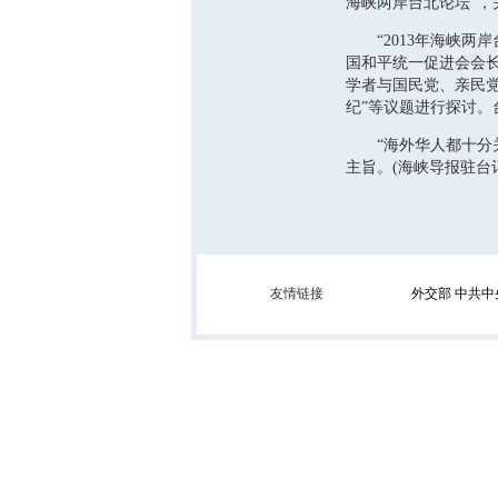
海峡两岸台北论坛”
“2013年海峡两岸
国和平统一促进会会
学者与国民党、亲民党
纪”等议题进行探讨。
“海外华人都十分关
主旨。(海峡导报驻台记
友情链接
外交部
中共中