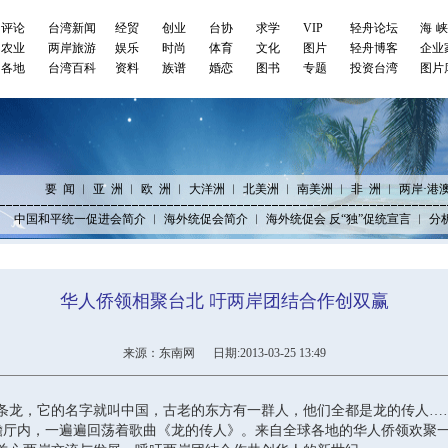
评论
台湾新闻
经贸
创业
台协
求学
VIP
轻舟论坛
海
农业
两岸旅游
娱乐
时尚
体育
文化
图片
轻舟博客
企业
各地
台湾百科
资料
族谱
婚恋
图书
专题
投资台湾
图片
要 闻
︱
亚 洲
︱
欧 洲
︱
大洋洲
︱
北美洲
︱
南美洲
︱
非 洲
︱
两岸·港
中国和平统一促进会简介
︱
海外统促会简介
︱
海外统促会 反“独”促统宣言
︱
分
华人侨领相聚台北 吁两岸团结合作创双赢
来源：东南网 日期:2013-03-25 13:49
龙，它的名字就叫中国，古老的东方有一群人，他们全都是龙的传人……
厅内，一遍遍回荡着歌曲《龙的传人》。来自全球各地的华人侨领欢聚一堂