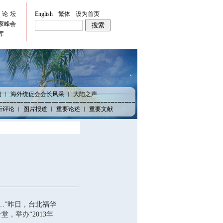
峡论坛
English
繁体
设为首页
家峰会
库
澳
︱
海外统促会会长风采
︱
大陆之声
析评论
︱
图片报道
︱
重要论述
︱
重要文献
”昨日，台北福华
，举办“2013年