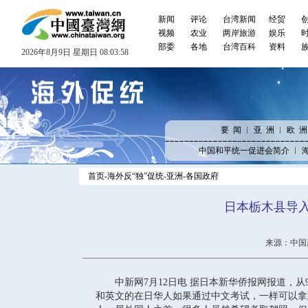
新闻
评论
台湾新闻
经贸
视频
农业
两岸旅游
娱乐
部委
各地
台湾百科
资料
2026年8月9日 星期日 08:03:58
要 闻
︱
亚 洲
︱
欧 洲
中国和平统一促进会简介
︱
首页
-
海外反“独”促统
-
亚洲
-
各国政府
日本栃木县导入
来源：中国新闻
中新网7月12日电 据日本新华侨报网报道，从
和英文的在日华人如果通过中文考试，一样可以拿