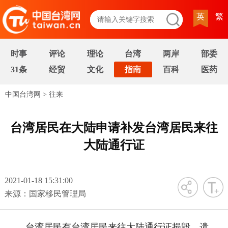
英
繁
时事
评论
理论
台湾
两岸
部委
31条
经贸
文化
指南
百科
医药
中国台湾网
>
往来
台湾居民在大陆申请补发台湾居民来往
大陆通行证
2021-01-18 15:31:00
字号
来源：国家移民管理局
台湾居民有台湾居民来往大陆通行证损毁、遗