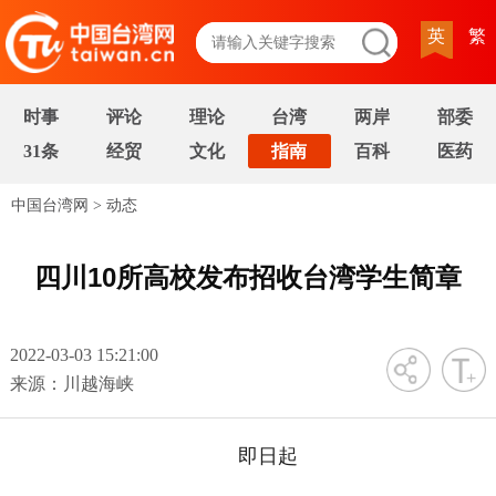
英
繁
时事
评论
理论
台湾
两岸
部委
31条
经贸
文化
指南
百科
医药
中国台湾网
>
动态
四川10所高校发布招收台湾学生简章
2022-03-03 15:21:00
字号
来源：川越海峡
即日起