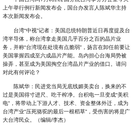
上午举行例行新闻发布会，国台办发言人陈斌华主持
本次新闻发布会。
台湾“中视”记者：美国总统特朗普近日再度提及台
湾半导体，称台湾拿走美国几乎百分之百的晶片业
务，并称“台湾现在处境有点脆弱”，扬言在卸任前要让
美国掌握四成至六成晶片产能。岛内担心台海局势被
操弄，甚至成为美国掏空台湾晶片产业的借口。请问
对此有何评论？
陈斌华：民进党当局无底线媚美卖台，换来的不
过是美国得寸进尺、吃干榨净。台积电一旦变成“美积
电”，将带动上下游人才、技术、资金整体外迁，成为
台湾产业“压死骆驼的最后一根稻草”，受伤害的将是广
大台湾民众。（编辑/李杰）