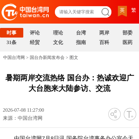
英
繁
时事
评论
理论
台湾
两岸
部委
31条
经贸
文化
指南
百科
医药
中国台湾网
>
国台办新闻发布会
>
图文
暑期两岸交流热络 国台办：热诚欢迎广
大台胞来大陆参访、交流
2026-07-08 11:27:00
字号
来源：中国台湾网
中国台湾网7月8日讯 国务院台湾事务办公室今天