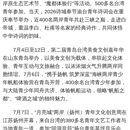
岸原生态艺术节、“魔都体验行”等活动。500多名台湾
青年参加。当天，2026诗城奉节渝台青年诗词会在重
庆奉节举办，近400名两岸青年共赴三峡之巅，走进白
帝城，重温李白、杜甫等名家的经典诗作，共同体悟
中华诗词的韵味。
7月4日至12日，第二届青岛台湾美食文创嘉年华
在山东青岛举办，以美食文创为载体，串联起文化体
验、青年互动与文旅融合，以浓浓烟火气升腾两岸同
胞情谊。7月6日，“携手扬帆 筑梦深蓝”海峡两岸青少
年帆船体验营在青岛开营，400余名台湾青少年参加，
与大陆青少年同舟共济、体验帆船运动，领略“帆船之
都”、“啤酒之城”的独特魅力。
7月7日，“月亮城”两岸（扬州）青年文化创意周在
江苏扬州开幕，来自台湾的380多名青年文艺工作者与
当地青年一道，参加“同源音符”扬台青年草坪音乐会、