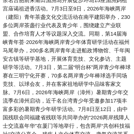
余名台胞前来莆田湄洲岛开展徒步环岛15座湄洲妈祖
宫庙谒祖进香活动。7月3日至9日，2026年海峡两岸
（建阳）青年茶盏文化交流活动在南平建阳举办，230
多位两岸茶盏行业代表及青少年，围绕建立产业联
盟、合作培育人才等议题深入交流。同期，第14届海
峡青年荟·2026年海峡两岸青少年体育研学活动在福州
马尾举办，200多名两岸青年走进船政博物馆、千年闽
安古镇等研学基地，开展体育竞技、文化参访、主题
研学等活动。7月3日，第二届“明台杯”两岸青少年棒球
赛在三明宁化开赛，70多名两岸青少年棒球选手同场
竞技、以球会友，并在客家祖地研学中品味客家文
脉。7月6日，2026年海峡两岸（漳州）暑期青少年交
流季在漳州启动，近千名台湾青少年受邀参加17项丰
富多彩的暑期青少年研学活动。7月8日至12日，由中
国残联会同福建省残联等共同举办的“2026两岸残障人
士交流嘉年华”在厦门等地举行，包含两岸“共创科技福