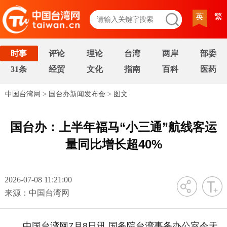
英
繁
时事
评论
理论
台湾
两岸
部委
31条
经贸
文化
指南
百科
医药
中国台湾网
>
国台办新闻发布会
>
图文
国台办：上半年福马“小三通”航线客运
量同比增长超40%
2026-07-08 11:21:00
字号
来源：中国台湾网
中国台湾网7月8日讯 国务院台湾事务办公室今天