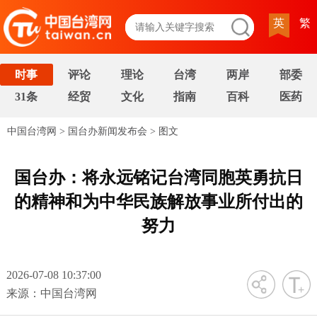
英
繁
时事
评论
理论
台湾
两岸
部委
31条
经贸
文化
指南
百科
医药
中国台湾网
>
国台办新闻发布会
>
图文
国台办：将永远铭记台湾同胞英勇抗日
的精神和为中华民族解放事业所付出的
努力
2026-07-08 10:37:00
字号
来源：中国台湾网