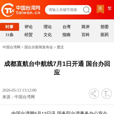
英
繁
时事
评论
理论
台湾
两岸
部委
31条
经贸
文化
指南
百科
医药
中国台湾网
>
国台办新闻发布会
>
图文
成都直航台中航线7月1日开通 国台办回
应
2026-05-13 13:12:00
字号
来源：中国台湾网
中国台湾网5月13日讯 国务院台湾事务办公室今