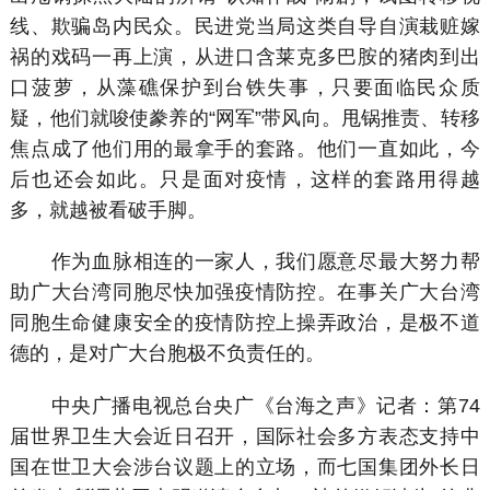
线、欺骗岛内民众。民进党当局这类自导自演栽赃嫁
祸的戏码一再上演，从进口含莱克多巴胺的猪肉到出
口菠萝，从藻礁保护到台铁失事，只要面临民众质
疑，他们就唆使豢养的“网军”带风向。甩锅推责、转移
焦点成了他们用的最拿手的套路。他们一直如此，今
后也还会如此。只是面对疫情，这样的套路用得越
多，就越被看破手脚。
作为血脉相连的一家人，我们愿意尽最大努力帮
助广大台湾同胞尽快加强疫情防控。在事关广大台湾
同胞生命健康安全的疫情防控上操弄政治，是极不道
德的，是对广大台胞极不负责任的。
中央广播电视总台央广《台海之声》记者：第74
届世界卫生大会近日召开，国际社会多方表态支持中
国在世卫大会涉台议题上的立场，而七国集团外长日