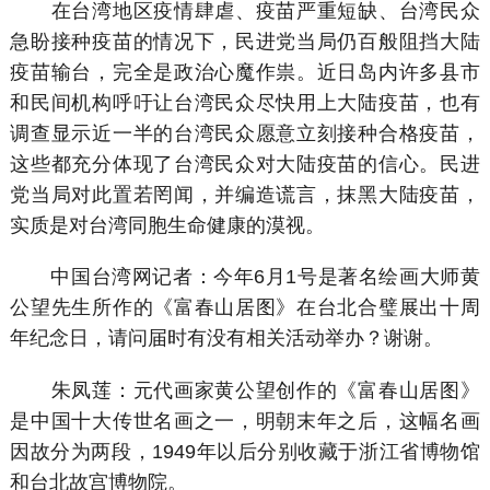
在台湾地区疫情肆虐、疫苗严重短缺、台湾民众
急盼接种疫苗的情况下，民进党当局仍百般阻挡大陆
疫苗输台，完全是政治心魔作祟。近日岛内许多县市
和民间机构呼吁让台湾民众尽快用上大陆疫苗，也有
调查显示近一半的台湾民众愿意立刻接种合格疫苗，
这些都充分体现了台湾民众对大陆疫苗的信心。民进
党当局对此置若罔闻，并编造谎言，抹黑大陆疫苗，
实质是对台湾同胞生命健康的漠视。
中国台湾网记者：今年6月1号是著名绘画大师黄
公望先生所作的《富春山居图》在台北合璧展出十周
年纪念日，请问届时有没有相关活动举办？谢谢。
朱凤莲：元代画家黄公望创作的《富春山居图》
是中国十大传世名画之一，明朝末年之后，这幅名画
因故分为两段，1949年以后分别收藏于浙江省博物馆
和台北故宫博物院。