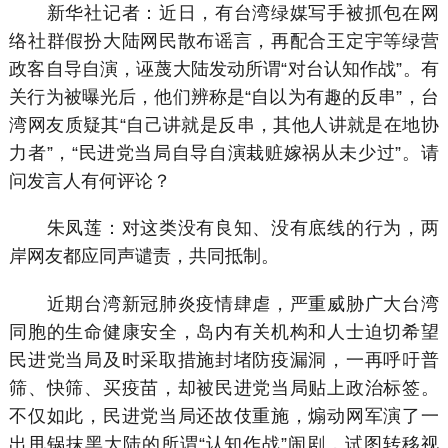
新华社记者：近日，有台湾绿媒写手被抓包在网
络社群假扮大陆网民散布谣言，再配合王定宇等绿营
政客自导自演，诬蔑大陆发动所谓“对台认知作战”。有
关行为被曝光后，他们辨称是“自以为有趣的反串”，台
湾网友质疑其“自己讲就是反串，其他人讲就是在地协
力者”，“民进党当局自导自演栽赃嫁祸从未少过”。请
问发言人有何评论？
朱凤莲：对这类没有良知、没有底线的行为，两
岸网友都应同声谴责，共同抵制。
近期台湾新冠肺炎疫情肆虐，严重威胁广大台湾
同胞的生命健康安全，岛内有关机构和人士迫切希望
民进党当局及时采取措施封堵防疫漏洞，一再呼吁普
筛、快筛、买疫苗，却被民进党当局贴上政治标签。
不仅如此，民进党当局还故伎重施，煽动网军演了一
出甩锅抹黑大陆的所谓“认知作战”闹剧，试图转移视