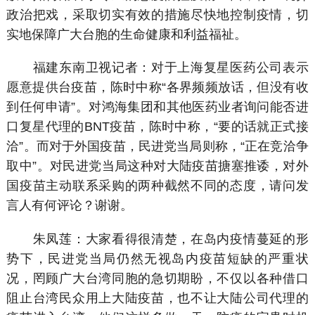
政治把戏，采取切实有效的措施尽快地控制疫情，切
实地保障广大台胞的生命健康和利益福祉。
福建东南卫视记者：对于上海复星医药公司表示
愿意提供台疫苗，陈时中称“各界频频放话，但没有收
到任何申请”。对鸿海集团和其他医药业者询问能否进
口复星代理的BNT疫苗，陈时中称，“要的话就正式接
洽”。而对于外国疫苗，民进党当局则称，“正在竞洽争
取中”。对民进党当局这种对大陆疫苗搪塞推诿，对外
国疫苗主动联系采购的两种截然不同的态度，请问发
言人有何评论？谢谢。
朱凤莲：大家看得很清楚，在岛内疫情蔓延的形
势下，民进党当局仍然无视岛内疫苗短缺的严重状
况，罔顾广大台湾同胞的急切期盼，不仅以各种借口
阻止台湾民众用上大陆疫苗，也不让大陆公司代理的