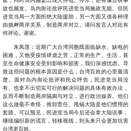
延，同时岛内频繁出现大停电、停水，还有像台铁事
故也频发。岛内舆论批评民进党当局施政无能。但民
进党当局一方面拒绝大陆援助，另一方面又借各种理
由挑衅两岸关系，制造两岸对立。请问发言人对此有
何评论。谢谢。
朱凤莲：近期广大台湾同胞既面临缺水、缺电的
困难，又饱受疫情肆虐之苦，正常的生产、生活，甚
至生命健康安全受到影响和损害，我们深感忧虑。导
致这些问题的根本原因是什么，台湾百姓的心里最清
楚。面对岛内舆论批评和民众呼告，民进党当局没
有、也拿不出切实可行的解决问题的具体有效办法，
反而不断制造两岸隔阂与对立，进行政治操弄。他们
这么做毫不奇怪，推卸责任、甩锅大陆是他们惯用的
套路。可以预见，民进党当局今后还会拿大陆说事，
继续编织新的谎言，转移视线，到头来只会更加坑害
台湾老百姓。