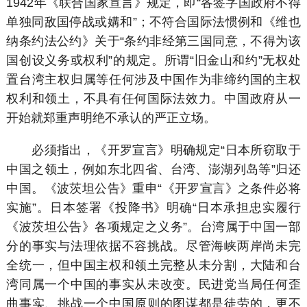
1942年《联合国家宣言》规定，即“各签字国政府不得
单独同敌国停战或媾和”；不符合国际法惯例和《维也
纳条约法公约》关于“条约非经第三国同意，不得为该
国创设义务或权利”的规定。所谓“旧金山和约”无权处
置台湾主权归属等任何涉及中国作为非缔约国的主权
权利和领土，不具有任何国际法效力。中国政府从一
开始就郑重声明绝不承认的严正立场。
必须指出，《开罗宣言》明确规定“日本所窃取于
中国之领土，例如东北四省、台湾、澎湖列岛等”归还
中国。《波茨坦公告》重申“《开罗宣言》之条件必将
实施”。日本签署《投降书》明确“日本承担忠实履行
《波茨坦公告》各项规定之义务”。台湾属于中国一部
分的事实与法理依据不容挑战。尽管海峡两岸尚未完
全统一，但中国主权和领土完整从未分割，大陆和台
湾同属一个中国的事实从未改变。民进党当局任何歪
曲事实、挑战一个中国原则的图谋都是徒劳的，更不