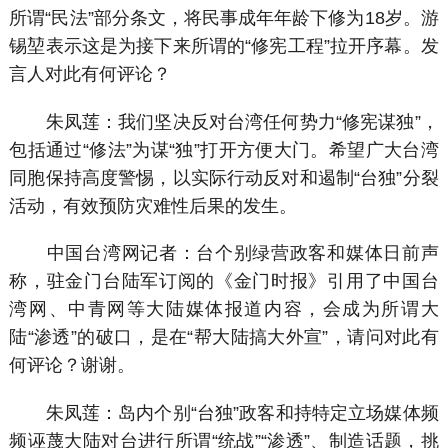
所谓“民法”部分条文，将民事成年年龄下修为18岁。游
锡堃表示这是为接下来所谓的“修宪工程”拉开序幕。发
言人对此有何评论？
朱凤莲：我们坚决反对台湾任何势力“修宪谋独”，
包括通过“修法”为谋“独”打开方便大门。希望广大台湾
同胞保持高度警惕，以实际行动反对和遏制“台独”分裂
活动，有效预防灾难性后果的发生。
中国台湾网记者：台个别绿营政客和媒体日前声
称，驻金门台陆军订阅的《金门时报》引用了中国台
湾网、中青网等大陆媒体报道内容，会成为所谓大
陆“渗透”的破口，是在“帮大陆搞大外宣”，请问对此有
何评论？谢谢。
朱凤莲：岛内个别“台独”政客和持特定立场媒体频
频诬蔑大陆对台进行所谓“统战”“渗透”、制造话题，挑