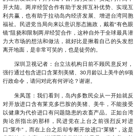
开大陆。两岸经贸合作有助于发挥互补优势、实现互
利共赢，也有助于拉动岛内经济发展、增进台湾同胞
福祉。民进党当局向来以意识形态施政，戴着“有色眼
镜”阻挠和限制两岸经贸合作，这种自外于全球最具潜
力大市场的想法和做法，就好比是揪着自己的头发想
离开地面，是非常可笑的，也是徒劳的。
深圳卫视记者：台立法机构日前不顾民意反对，
强行通过包含进口含莱剂美猪、30月龄以上美牛的9项
行政命令，请问对此有何评论？谢谢。
朱凤莲：我们看到，岛内多数民众从一开始就反
对开放进口含有莱克多巴胺的美猪、美牛，不能接受
以健康为代价进口有问题隐患的农畜产品。正如台湾
舆论所指出的那样，民进党在上台之前强烈反对进
口“莱牛”，而在上台之后却专断开放进口“莱猪”，这是