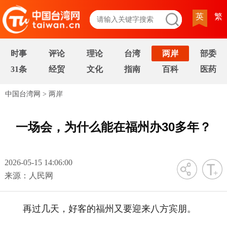
英
繁
时事
评论
理论
台湾
两岸
部委
31条
经贸
文化
指南
百科
医药
中国台湾网
>
两岸
一场会，为什么能在福州办30多年？
2026-05-15 14:06:00
字号
来源：人民网
再过几天，好客的福州又要迎来八方宾朋。