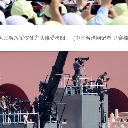
人民解放军仪仗方队接受检阅。（中国台湾网记者 尹赛楠