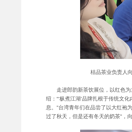
桔品茶业负责人向
走进郎韵新茶饮展位，以红色为主
绍：“‘枞煮江湖’品牌扎根于传统文
息。”台湾青年们在品尝了以大红袍
过了秋天，但是还有冬天的奶茶”，