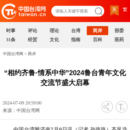
英
繁
时事
评论
理论
台湾
两岸
部委
31条
经贸
文化
指南
百科
医药
中国台湾网
>
两岸
“相约齐鲁·情系中华”2024鲁台青年文化
交流节盛大启幕
2024-07-09 20:59:00
字号
来源：中国台湾网
中国台湾网济南7月9日讯（记者 孙路路）齐风浩