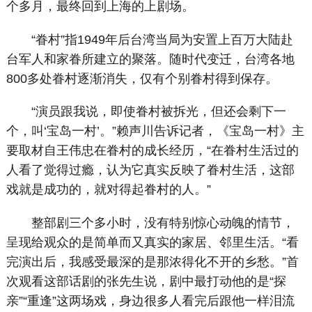
个多月，最终回到上海的上剧场。
“眷村”指1949年后台湾当局为安置上百万大陆赴
台军人和家眷所建立的聚落。随时代变迁，台湾各地
800多处眷村逐渐消失，仅有个别眷村得到保存。
“演员跟我说，即使眷村被拆光，但还会剩下一
个，叫‘宝岛一村’。”赖声川告诉记者，《宝岛一村》主
要取材自王伟忠在眷村的成长经历，“在眷村生活过的
人看了觉得过瘾，认为它真实反映了眷村生活，这部
戏就是成功的，就对得起眷村的人。”
整部剧三个多小时，没有特别惊心动魄的情节，
呈现给观众的是简单而又真实的家居、邻里生活。“看
完演出后，我感受最深的是那浓得化不开的乡愁。”首
次观看这部话剧的张先生说，剧中最打动他的是“探
亲”“重逢”这两场戏，身边很多人看完后跟他一样泪流