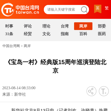
英
繁
时事
评论
理论
台湾
两岸
部委
31条
经贸
文化
指南
百科
医药
中国台湾网
>
两岸
《宝岛一村》经典版15周年巡演登陆北
京
2023-08-14 08:33:00
字号
来源：新华社
新华社北京8月13日电（记者刘欢、许晓青）热腾